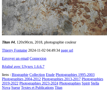
Titan #4
, 120x90cm, 2018, photographie couleur
Thierry Fontaine
2024-11-02 04:49:34
page url
Envoyer un email
Connexion
Réalisé avec Ulyxex 1.6.6.7
liens :
Biographie
Collection
Etude
Photographies 1995-2003
Photographies 2004-2012
Photographies 2013-2017
Photographies
2019-2022
Photographies 2023-2024
Photographies
Spirit
Stella
Nova
Sueur
Textes et Publications
Titan